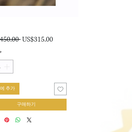
일
할
450.00 
US$315.00
반
인
*
가
가
에 추가
구매하기