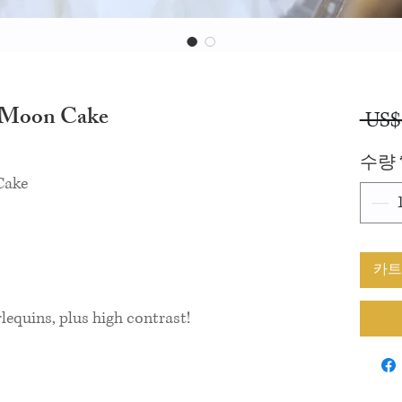
 Moon Cake
 US$
수량
Cake
카트
arlequins, plus high contrast!