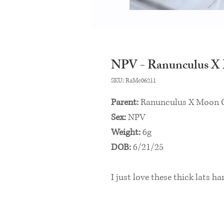
NPV - Ranunculus X
SKU: RaMc06211
Parent:
Ranunculus X Moon 
Sex:
NPV
Weight:
6g
DOB:
6/21/25
I just love these thick lats h