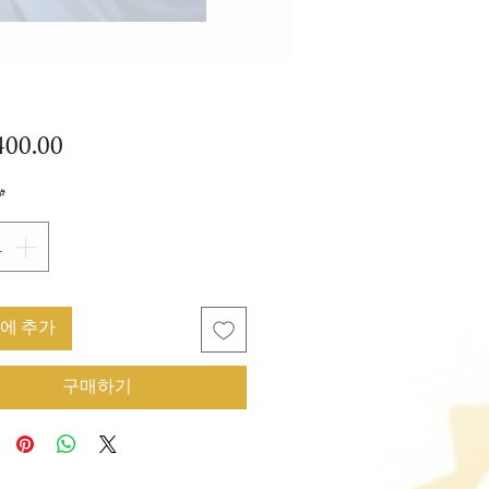
가
00.00
격
*
에 추가
구매하기