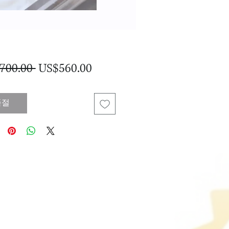
일
할
700.00 
US$560.00
반
인
가
가
품절