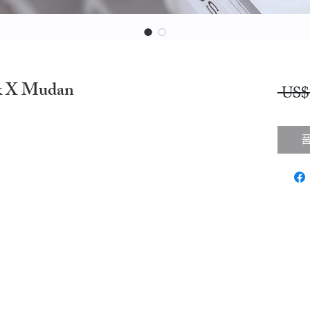
k X Mudan
 US$